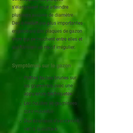
s’élargissent pour atteindre
plusieurs pouces de diamètre.
Des infestations plus importantes
engendrent des plaques de gazon
mort qui se touchent entre elles et
qui forment un motif irrégulier.
Symptômes sur le gazon
Petites taches brunes sur
les graminées avec une
apparence déchiquetée
Les feuilles de graminées
sont mâchées
Des boulettes d’excrément
vert à la surface