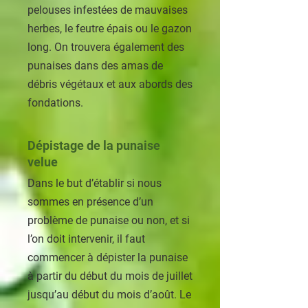
pelouses infestées de mauvaises
herbes, le feutre épais ou le gazon
long. On trouvera également des
punaises dans des amas de
débris végétaux et aux abords des
fondations.
Dépistage de la punaise
velue
Dans le but d’établir si nous
sommes en présence d’un
problème de punaise ou non, et si
l’on doit intervenir, il faut
commencer à dépister la punaise
à partir du début du mois de juillet
jusqu’au début du mois d’août. Le