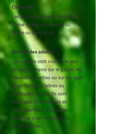
Cycle vital
Les pyrales passent l’hiver sous
forme de larve au niveau du
feutre ou dans le sol.
Activité des adultes
Les adultes sont inactifs le jour.
Ils sont au repos sur le gazon, les
mauvaises herbes ou sur les tiges
et les feuilles d’arbres ou
d’arbustes. Lorsqu’ils sont
dérangés, ils s’envolent en
zigzaguant sur une courte
distance, pour finalement
s’immobiliser.