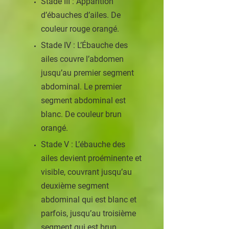
Stade III : Apparition
d’ébauches d’ailes. De
couleur rouge orangé.
Stade IV : L’Ébauche des
ailes couvre l’abdomen
jusqu’au premier segment
abdominal. Le premier
segment abdominal est
blanc. De couleur brun
orangé.
Stade V : L’ébauche des
ailes devient proéminente et
visible, couvrant jusqu’au
deuxième segment
abdominal qui est blanc et
parfois, jusqu’au troisième
segment qui est brun.