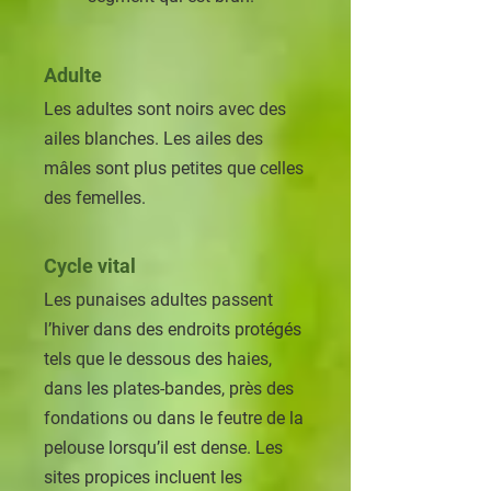
Adulte
Les adultes sont noirs avec des
ailes blanches. Les ailes des
mâles sont plus petites que celles
des femelles.
Cycle vital
Les punaises adultes passent
l’hiver dans des endroits protégés
tels que le dessous des haies,
dans les plates-bandes, près des
fondations ou dans le feutre de la
pelouse lorsqu’il est dense. Les
sites propices incluent les