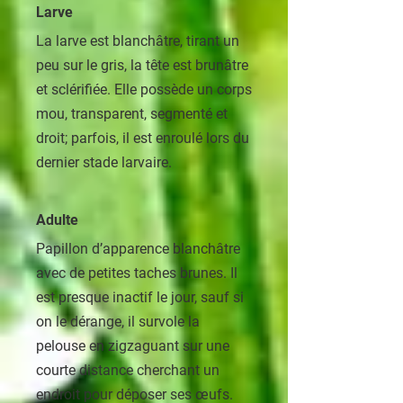
Larve
La larve est blanchâtre, tirant un
peu sur le gris, la tête est brunâtre
et sclérifiée. Elle possède un corps
mou, transparent, segmenté et
droit; parfois, il est enroulé lors du
dernier stade larvaire.
Adulte
Papillon d’apparence blanchâtre
avec de petites taches brunes. Il
est presque inactif le jour, sauf si
on le dérange, il survole la
pelouse en zigzaguant sur une
courte distance cherchant un
endroit pour déposer ses œufs.