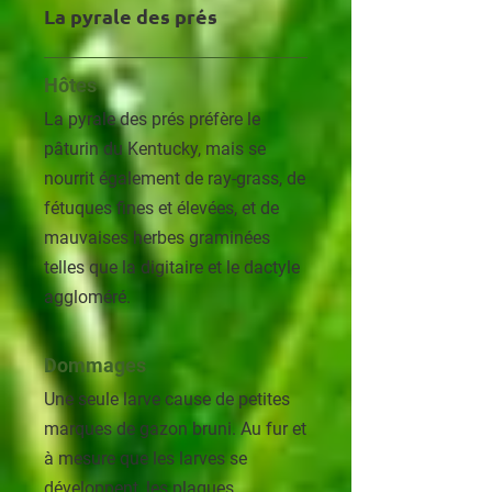
La pyrale des prés
Hôtes
La pyrale des prés préfère le
pâturin du Kentucky, mais se
nourrit également de ray-grass, de
fétuques fines et élevées, et de
mauvaises herbes graminées
telles que la digitaire et le dactyle
aggloméré.
Dommages
Une seule larve cause de petites
marques de gazon bruni. Au fur et
à mesure que les larves se
développent, les plaques