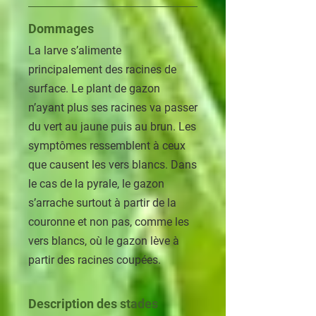
Dommages
La larve s’alimente
principalement des racines de
surface. Le plant de gazon
n’ayant plus ses racines va passer
du vert au jaune puis au brun. Les
symptômes ressemblent à ceux
que causent les vers blancs. Dans
le cas de la pyrale, le gazon
s’arrache surtout à partir de la
couronne et non pas, comme les
vers blancs, où le gazon lève à
partir des racines coupées.
Description des stades