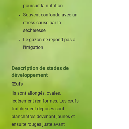
poursuit la nutrition
Souvent confondu avec un
stress causé par la
sécheresse
Le gazon ne répond pas à
l’irrigation
Description de stades de
développement
Œufs
Ils sont allongés, ovales,
légèrement réniformes. Les œufs
fraîchement déposés sont
blanchâtres devenant jaunes et
ensuite rouges juste avant