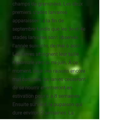
champs de graminées. Les deux
premiers stades larvaires
apparaissent à la fin de
septembre tandis que les 3e et 4e
stades larvaires sont observés
l’année suivante, de mai à août.
Les larves atteignent leur taille
maximale vers la mi-juin. À ce
moment, pour des raisons encore
mal connues, les larves cesseront
de se nourrir et entreront en
estivation pour 6 à 8 semaines.
Ensuite survient la pupaison qui
dure environ 2 semaines. La
tipule produit une seule
génération par saison.