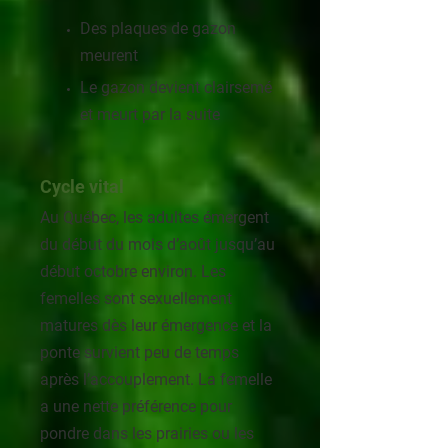
Des plaques de gazon
meurent
Le gazon devient clairsemé
et meurt par la suite
Cycle vital
Au Québec, les adultes émergent
du début du mois d’août jusqu’au
début octobre environ. Les
femelles sont sexuellement
matures dès leur émergence et la
ponte survient peu de temps
après l’accouplement. La femelle
a une nette préférence pour
pondre dans les prairies ou les