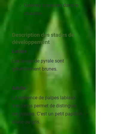
Galeries soyeuses dans le
chaume
Description des stades de
développement
Larves
Les larves de pyrale sont
généralement brunes.
Adulte
La présence de palpes labiaux
très longs permet de distinguer
les pyrales. C’est un petit papillon
blanc ou gris.