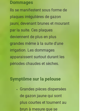
Dommages
Ils se manifestent sous forme de
plaques irrégulières de gazon
jauni, devenant brunes et mourant
par la suite. Ces plaques
deviennent de plus en plus
grandes même à la suite d'une
irrigation. Les dommages
apparaissent surtout durant les
périodes chaudes et sèches.
Symptôme sur la pelouse
Grandes pièces dispersées
de gazon jaune qui sont
plus courtes et tournent au
brun à mesure que se