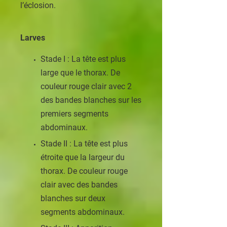
l’éclosion.
Larves
Stade I : La tête est plus
large que le thorax. De
couleur rouge clair avec 2
des bandes blanches sur les
premiers segments
abdominaux.
Stade II : La tête est plus
étroite que la largeur du
thorax. De couleur rouge
clair avec des bandes
blanches sur deux
segments abdominaux.