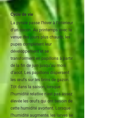
Cycle de vie
La pyrale passe l’hiver à l’intérieur
d’un cocon. Au printemps avec la
venue des jours plus chauds, les
pupes complètent leur
développement et se
transforment en papillons à partir
de la fin de juin jusqu’au mois
d’août. Les papillons dispersent
les œufs sur les brins de gazon.
Tôt dans la saison, lorsque
l’humidité relative n’est pas assez
élevée les œufs qui ont besoin de
cette humidité avortent. Lorsque
l’humidité augmente, les larves se