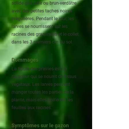
solide gris pâle ou brun-verdâtre
avec des petites taches noires
irrégulières. Pendant le jour, les
larves se nourrissent sur les
racines des graminées et le collet
dans les 3 premiers cm du sol.
Dommages
La tipule des prairies est un
ravageur qui se nourrit de tissus
végétaux. Les larves peuvent
manger toutes les parties de la
plante, mais elles préfèrent les
feuilles aux racines.
Symptômes sur le gazon